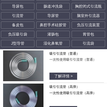
导尿包
肠道冲洗袋
胸腔闭式引流瓶
引流管
导尿管
脑室外引流器
备皮包
鼻腔手术硅胶管
负压引流装置
负压吸引袋
灌肠包
胃管包
J型导管
湿化鼻氧管
引流袋
吸引引流管（普通）
一次性使用吸引引流管（普通）
了解详情 >
吸引引流管（高弹）
一次性使用吸引引流管（高弹）