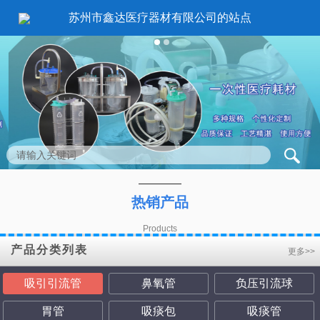
苏州市鑫达医疗器材有限公司的站点
1
2
热销产品
Products
产品分类列表
更多>>
吸引引流管
鼻氧管
负压引流球
胃管
吸痰包
吸痰管