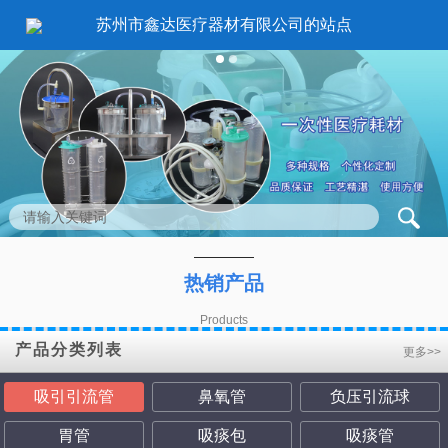
苏州市鑫达医疗器材有限公司的站点
1
2
热销产品
Products
产品分类列表
更多>>
吸引引流管
鼻氧管
负压引流球
胃管
吸痰包
吸痰管