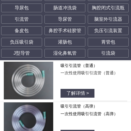
导尿包
肠道冲洗袋
胸腔闭式引流瓶
引流管
导尿管
脑室外引流器
备皮包
鼻腔手术硅胶管
负压引流装置
负压吸引袋
灌肠包
胃管包
J型导管
湿化鼻氧管
引流袋
吸引引流管（普通）
一次性使用吸引引流管（普通）
了解详情 >
吸引引流管（高弹）
一次性使用吸引引流管（高弹）