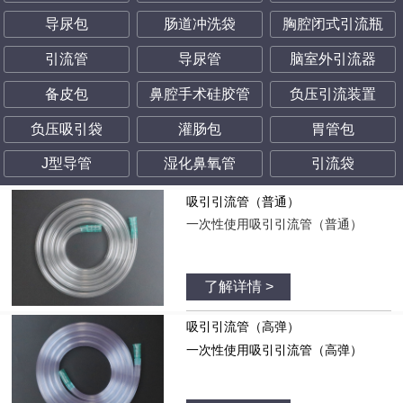
导尿包
肠道冲洗袋
胸腔闭式引流瓶
引流管
导尿管
脑室外引流器
备皮包
鼻腔手术硅胶管
负压引流装置
负压吸引袋
灌肠包
胃管包
J型导管
湿化鼻氧管
引流袋
吸引引流管（普通）
一次性使用吸引引流管（普通）
了解详情 >
吸引引流管（高弹）
一次性使用吸引引流管（高弹）