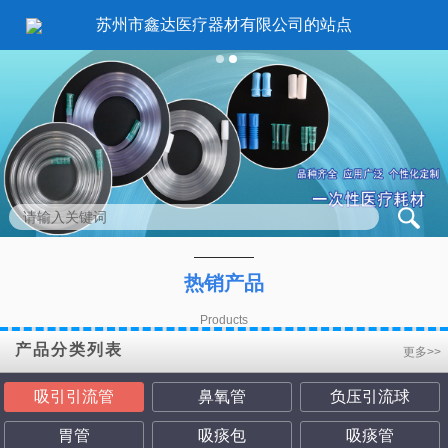
苏州市鑫达医疗器材有限公司的站点
1
2
热销产品
Products
产品分类列表
更多>>
吸引引流管
鼻氧管
负压引流球
胃管
吸痰包
吸痰管